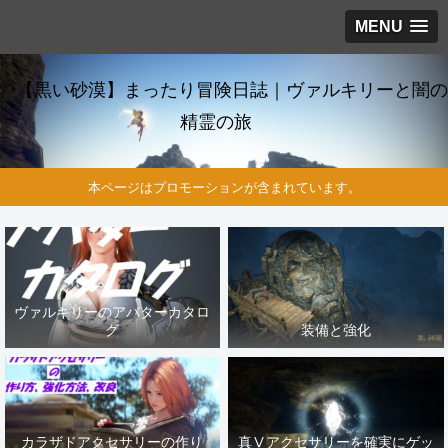
MENU
【黒い砂漠】まったり冒険日誌｜ヴァルキリーと闇の
精霊の旅
本ページはプロモーションが含まれています。
ヴァルキリーのアバターカタロ
グ
装備と強化
カラザドアクセサリーの作り
真Ⅴアクセサリーを確実にゲッ