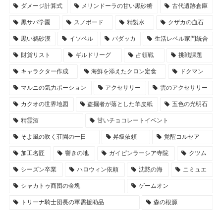
ダメージ計算式
メリンドーラの甘い黒砂糖
古代遺跡倉庫
黒サバ学園
スノボード
精製水
クザカの血石
黒い鵜砂漠
イソベル
バダッカ
生活レベル家門統合
財貨リスト
ギルドリーグ
占領戦
挑戦課題
キャラクター作成
海鮮を添えたクロン定食
ドクマン
マルニの気力ポーション
アクセサリー
雲のアクセサリー
カクオの世界地図
盗掘者が落とした羊皮紙
五色の光明石
精霊酒
甘いチョコレートイベント
そよ風の吹く荘園の一日
昇級依頼
覚醒コルセア
加工名匠
響きの地
ガイピンラーシア寺院
クツム
シーズン卒業
ハロウィン依頼
沈黙の海
ニミュエ
シャカトゥ商団の金塊
ゲームオン
トリーナ騎士団長の軍需援助品
森の根源