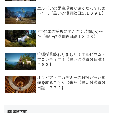
エルビアの歪曲現象が遠くなってしま
った…【黒い砂漠冒険日誌１６９１】
7世代馬の捕獲にすんごく時間かかっ
た【黒い砂漠冒険日誌１８２３】
狩猟授業終わりました！オルビウム・
フロンティア！【黒い砂漠冒険日誌１
７８３】
オルビア・アカデミーの難関だった知
識を取ることが出来た【黒い砂漠冒険
日誌１７７２】
新着記事