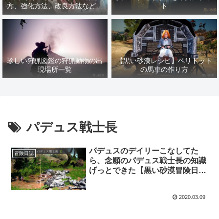
方、強化方法、改良方法などま
ト
とめ【黒い砂漠冒険日誌１４１
７】
珍しい狩猟図鑑の狩猟動物の出
【黒い砂漠レシピ】ペリドット
現場所一覧
の馬車の作り方
パデュス戦士長
パデュスのデイリーこなしてた
冒険日誌
ら、念願のパデュス戦士長の知識
げっとできた【黒い砂漠冒険日誌
１９６】
2020.03.09