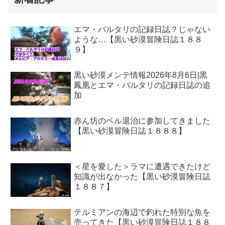
エマ・バルタリの記録日誌？じゃない
ような…【黒い砂漠冒険日誌１８８
９】
黒い砂漠メンテ情報2026年8月6日|黒
鳳凰とエマ・バルタリの記録日誌の追
加
赤ん坊のベル退治に参加してきました
【黒い砂漠冒険日誌１８８８】
＜星を愛した＞ラマに遭遇できたけど
知識が出なかった【黒い砂漠冒険日誌
１８８７】
テルミアンの海辺で釣れた特別な魚を
売ってきた【黒い砂漠冒険日誌１８８