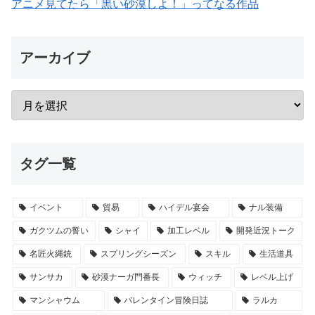
アニメ見てたら「黒い砂漠しよ！」ってなる作品
アーカイブ
タグ一覧
イベント
貿易
ハイデル宴会
ナル装備
ガクツムの誓い
シャイ
加工レベル
開発近況トーク
名匠火縄銃
スプリングシーズン
スキル
生活道具
サンサカ
砂漠ナーガ門番長
ウィッチ
レベル上げ
マンシャウム
バレンタイン冒険日誌
ラルカ