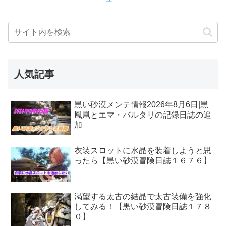
人気記事
黒い砂漠メンテ情報2026年8月6日|黒
鳳凰とエマ・バルタリの記録日誌の追
加
衣装スロットに水晶を装着しようと思
ったら【黒い砂漠冒険日誌１６７６】
渇望する太古の結晶で太古装備を強化
してみる！【黒い砂漠冒険日誌１７８
０】